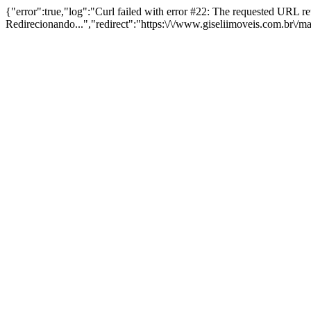
{"error":true,"log":"Curl failed with error #22: The requested URL 
Redirecionando...","redirect":"https:\/\/www.giseliimoveis.com.br\/