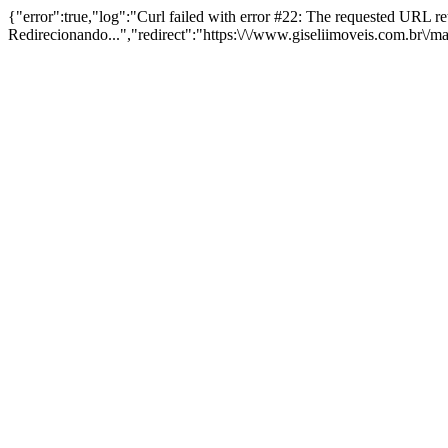
{"error":true,"log":"Curl failed with error #22: The requested URL 
Redirecionando...","redirect":"https:\/\/www.giseliimoveis.com.br\/