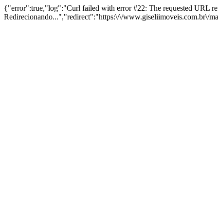
{"error":true,"log":"Curl failed with error #22: The requested URL 
Redirecionando...","redirect":"https:\/\/www.giseliimoveis.com.br\/