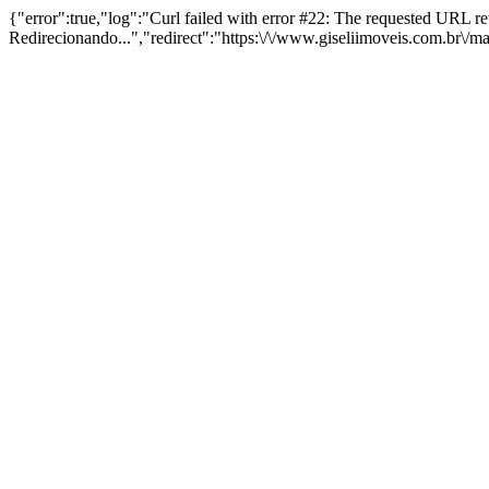
{"error":true,"log":"Curl failed with error #22: The requested URL 
Redirecionando...","redirect":"https:\/\/www.giseliimoveis.com.br\/