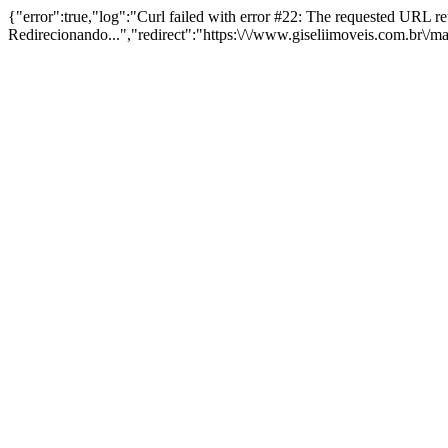
{"error":true,"log":"Curl failed with error #22: The requested URL 
Redirecionando...","redirect":"https:\/\/www.giseliimoveis.com.br\/