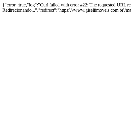
{"error":true,"log":"Curl failed with error #22: The requested URL 
Redirecionando...","redirect":"https:\/\/www.giseliimoveis.com.br\/