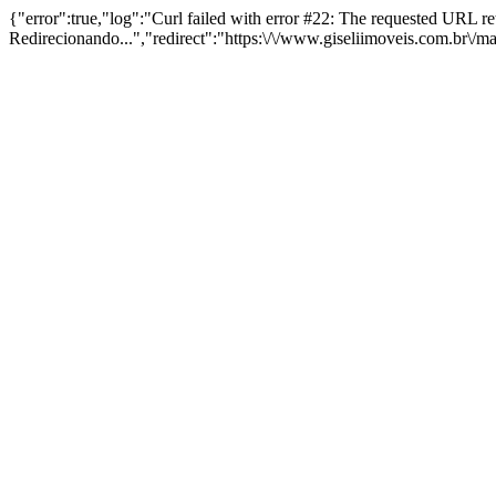
{"error":true,"log":"Curl failed with error #22: The requested URL 
Redirecionando...","redirect":"https:\/\/www.giseliimoveis.com.br\/