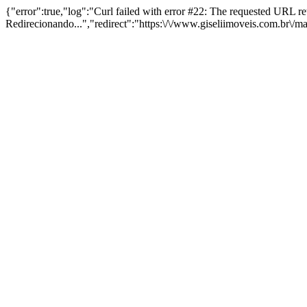
{"error":true,"log":"Curl failed with error #22: The requested URL 
Redirecionando...","redirect":"https:\/\/www.giseliimoveis.com.br\/