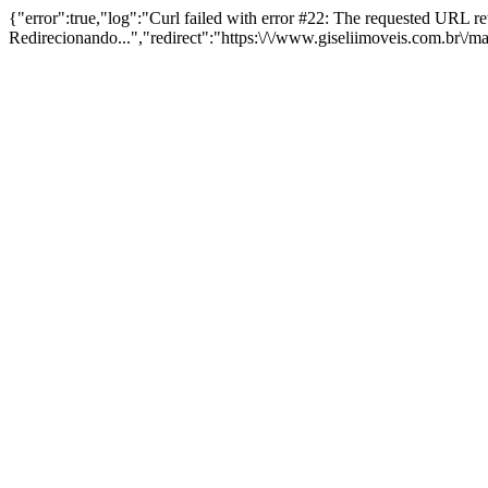
{"error":true,"log":"Curl failed with error #22: The requested URL 
Redirecionando...","redirect":"https:\/\/www.giseliimoveis.com.br\/