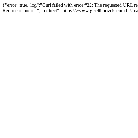
{"error":true,"log":"Curl failed with error #22: The requested URL 
Redirecionando...","redirect":"https:\/\/www.giseliimoveis.com.br\/