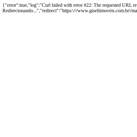
{"error":true,"log":"Curl failed with error #22: The requested URL 
Redirecionando...","redirect":"https:\/\/www.giseliimoveis.com.br\/