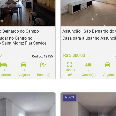
t
evious
Next
Previo
ão Bernardo do Campo
Assunção | São Bernardo d
lugar no Centro no
Casa para alugar no Assunç
Saint Moritz Flat Service
0
R$ 3.300,00
Código. 19155
Código. 19155
1
1
1
104,34
2
2
uarto(s)
Vaga(s)
Banho(s)
m²
Quarto(s)
Vaga(s)
<
<
<
<
NOVO