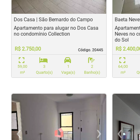
Dos Casa | São Bernardo do Campo
Baeta Neve
Apartamento para alugar no Dos Casa
Apartament
no condomínio Collection
Neves no c
do Sol
R$ 2.750,00
R$ 2.400,0
Código. 20445
Código. 20445
59,00
3
1
2
64,00
m²
Quarto(s)
Vaga(s)
Banho(s)
m²
Q
<
<
<
<
<
<
<
<
‹
›
‹