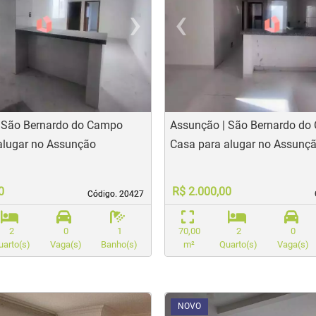
›
‹
t
evious
Next
Previo
 São Bernardo do Campo
Assunção | São Bernardo d
alugar no Assunção
Casa para alugar no Assunç
0
R$ 2.000,00
Código. 20427
Código. 20427
2
0
1
70,00
2
0
uarto(s)
Vaga(s)
Banho(s)
m²
Quarto(s)
Vaga(s)
<
<
<
NOVO