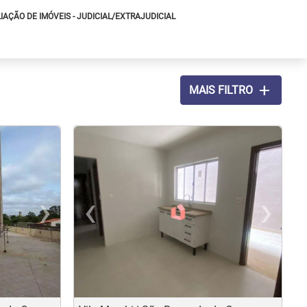
IAÇÃO DE IMÓVEIS - JUDICIAL/EXTRAJUDICIAL
add
MAIS FILTRO
<
<
<
<
›
‹
›
us
Next
Previous
N