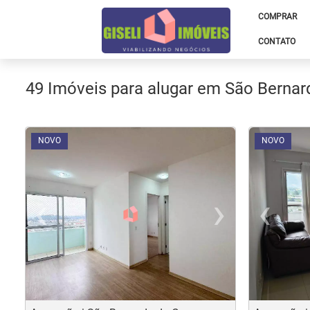
COMPRAR
CONTATO
49 Imóveis para alugar em São Bernar
<
<
<
<
<
<
<
<
NOVO
NOVO
‹
›
‹
Previous
Nex
Pr