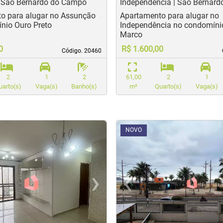
 São Bernardo do Campo
Independência | São Bernar
o para alugar no Assunção
Apartamento para alugar no
nio Ouro Preto
Independência no condomíni
Marco
0
R$ 1.600,00
Código. 20460
Código. 20460
2
1
2
61,00
2
1
uarto(s)
Vaga(s)
Banho(s)
m²
Quarto(s)
Vaga(s)
<
<
<
<
NOVO
›
‹
t
evious
Next
Previo