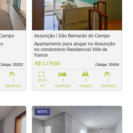
us
Next
Previous
N
o Campo
Assunção | São Bernardo do Campo
ão
Apartamento para alugar no Assunção
no condomínio Residencial Ville de
france
R$ 2.179,00
Código. 20322
Código. 20322
Código. 20434
Código. 20434
3
65,00
3
2
1
Banho(s)
m²
Quarto(s)
Vaga(s)
Banho(s)
<
<
<
<
NOVO