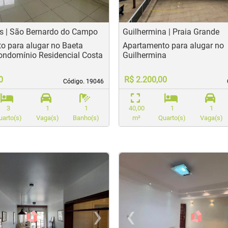
s | São Bernardo do Campo
Guilhermina | Praia Grande
o para alugar no Baeta
Apartamento para alugar no
ondomínio Residencial Costa
Guilhermina
0
R$ 2.200,00
Código. 19046
Código. 19046
3
1
1
40,00
1
1
uarto(s)
Vaga(s)
Banho(s)
m²
Quarto(s)
Vaga(s)
<
<
<
<
›
‹