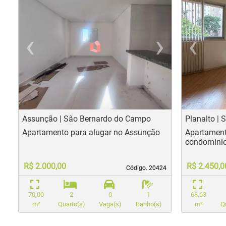
‹
›
‹
Previous
Nex
Pr
Assunção | São Bernardo do Campo
Planalto |
Apartamento para alugar no Assunção
Apartament
condomínio
R$ 2.000,00
R$ 2.450,0
Código. 20424
Código. 20424
70,00
2
0
1
68,63
m²
Quarto(s)
Vaga(s)
Banho(s)
m²
Q