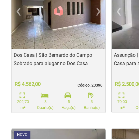
‹
›
‹
Previous
Nex
Pr
Dos Casa | São Bernardo do Campo
Assunção |
Sobrado para alugar no Dos Casa
Casa para 
R$ 4.562,00
R$ 2.500,0
Código. 20396
Código. 20396
202,70
3
5
3
70,00
m²
Quarto(s)
Vaga(s)
Banho(s)
m²
Q
<
<
<
<
<
<
<
<
NOVO