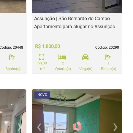
Assunção | São Bernardo do Campo
Apartamento para alugar no Assunção
R$ 1.800,00
Código. 20448
Código. 20448
Código. 20290
Código. 20290
1
60,00
2
1
1
Banho(s)
m²
Quarto(s)
Vaga(s)
Banho(s)
<
<
<
<
NOVO
›
‹
›