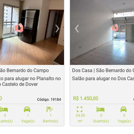
›
‹
t
evious
Next
Previo
 São Bernardo do Campo
Dos Casa | São Bernardo do
o para alugar no Planalto no
Salão para alugar no Dos Ca
 Castelo de Dover
0
R$ 1.450,00
Código. 19184
Código. 19184
3
1
1
24,50
0
0
uarto(s)
Vaga(s)
Banho(s)
m²
Quarto(s)
Vaga(s)