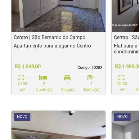
Previous
Nex
Pr
Centro | São Bernardo do Campo
Centro | S
Apartamento para alugar no Centro
Flat para a
condomínio 
R$ 1.848,00
R$ 1.989,0
Código. 20282
Código. 20282
60,00
2
1
1
52,00
m²
Quarto(s)
Vaga(s)
Banho(s)
m²
Q
<
<
<
<
<
<
<
<
NOVO
NOVO