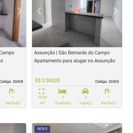
›
‹
›
us
Next
Previous
N
o Campo
Assunção | São Bernardo do Campo
ão
Apartamento para alugar no Assunção
R$ 2.500,00
Código. 20428
Código. 20428
Código. 20425
Código. 20425
1
70,00
2
0
1
Banho(s)
m²
Quarto(s)
Vaga(s)
Banho(s)
<
<
<
<
NOVO