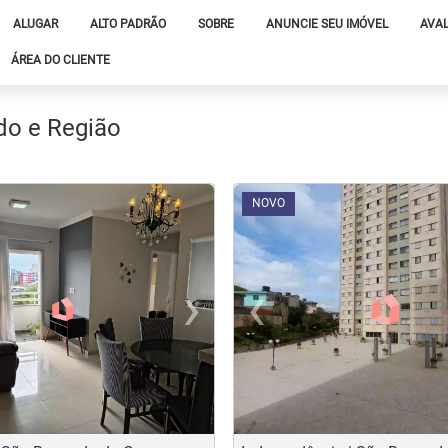
ALUGAR
ALTO PADRÃO
SOBRE
ANUNCIE SEU IMÓVEL
AVAL
ÁREA DO CLIENTE
do e Região
<
<
<
<
NOVO
›
‹
t
evious
Next
Previo