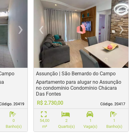
›
‹
›
us
Next
Previous
N
 Campo
Assunção | São Bernardo do Campo
sa
Apartamento para alugar no Assunção
no condomínio Condomínio Chácara
Das Fontes
R$ 2.730,00
Código. 20419
Código. 20419
Código. 20417
Código. 20417
0
54,00
2
1
1
Banho(s)
m²
Quarto(s)
Vaga(s)
Banho(s)