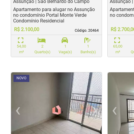
Assunção | São Bernardo do Campo
Assunção |
Apartamento para alugar no Assunção
Apartament
no condomínio Portal Monte Verde
no condomí
Condomínio Residencial
R$ 2.100,00
R$ 2.700,0
Código. 20464
Código. 20464
54,00
2
1
1
65,00
m²
Quarto(s)
Vaga(s)
Banho(s)
m²
Q
<
<
<
<
<
<
<
<
NOVO
‹
›
‹
Previous
Nex
Pr