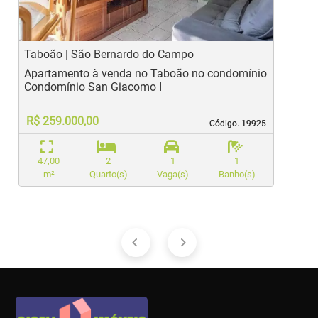
Taboão | São Bernardo do Campo
F
Apartamento à venda no Taboão no condomínio
A
Condomínio San Giacomo I
R$ 259.000,00
Código. 19925
Código. 19925
47,00
2
1
1
m²
Quarto(s)
Vaga(s)
Banho(s)