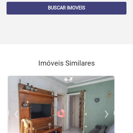
BUSCAR IMOVEIS
Imóveis Similares
<
<
<
<
<
‹
›
Previous
Ne