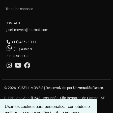
Trabalhe conosco
CONTATO
giseliimoveis@hotmail.com
(11) 4352-9111
(11) 4352-9111
REDES SOCIAIS
© 2026 | GISELI IMÓVEIS | Desenvolvido por
Universal Software.
R. Cristiano Angeli, 643 - Assunção, São Bernardo do Campo - SP,
09810-555
Usamos cookies para personalizar conteúdos e
melhorar a sua experiência. Para ver nossa