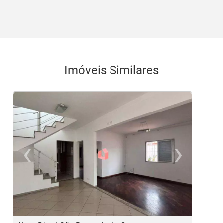
Imóveis Similares
<
<
<
<
<
‹
›
Previous
Ne