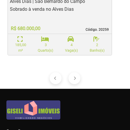
Alves Dias | São Bernardo do Campo
N
Sobrado à venda no Alves Dias
S
R$ 680.000,00
Código. 20259
Código. 20259
185,00
3
4
2
m²
Quarto(s)
Vaga(s)
Banho(s)