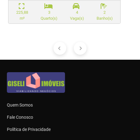
225,88
3
4
2
m²
Quarto(s)
Vaga(s)
Banho(s)
Quem Somos
Fale Conosco
Política de Privacidade