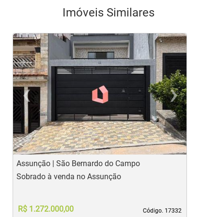
Imóveis Similares
<
<
<
<
<
‹
›
Previous
Ne
Assunção | São Bernardo do Campo
A
Sobrado à venda no Assunção
S
R$ 1.272.000,00
Código. 17332
Código. 17332